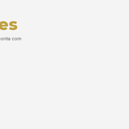
es
 conta com