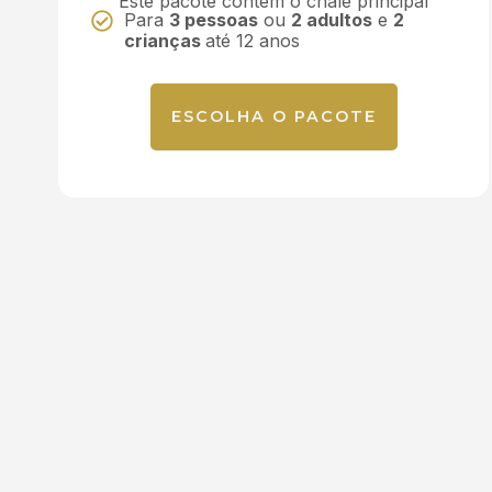
Este pacote contém o chalé principal
Para
3 pessoas
ou
2 adultos
e
2
crianças
até 12 anos
ESCOLHA O PACOTE