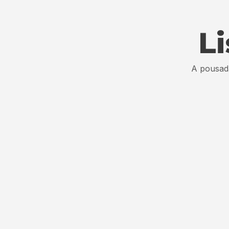
L
A pousada