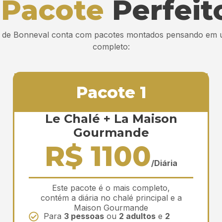
o
Pacote
Perfeit
 de Bonneval conta com pacotes montados pensando em 
completo:
Pacote 1
Le Chalé + La Maison
Gourmande
R$ 1100
/Diária
Este pacote é o mais completo,
contém a diária no chalé principal e a
Maison Gourmande
Para
3 pessoas
ou
2 adultos
e
2