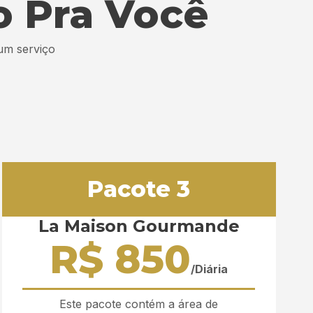
o Pra Você
um serviço
Pacote 3
La Maison Gourmande
R$ 850
/Diária
Este pacote contém a área de